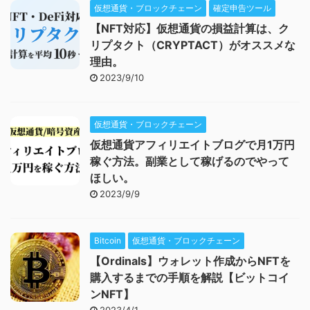
仮想通貨・ブロックチェーン
確定申告ツール
【NFT対応】仮想通貨の損益計算は、ク
リプタクト（CRYPTACT）がオススメな
理由。
2023/9/10
仮想通貨・ブロックチェーン
仮想通貨アフィリエイトブログで月1万円
稼ぐ方法。副業として稼げるのでやって
ほしい。
2023/9/9
Bitcoin
仮想通貨・ブロックチェーン
【Ordinals】ウォレット作成からNFTを
購入するまでの手順を解説【ビットコイ
ンNFT】