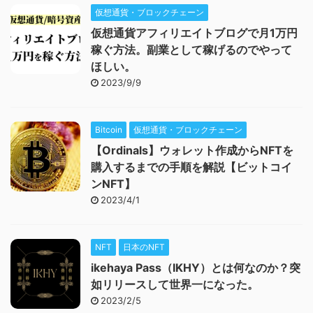
仮想通貨・ブロックチェーン
仮想通貨アフィリエイトブログで月1万円
稼ぐ方法。副業として稼げるのでやって
ほしい。
2023/9/9
Bitcoin
仮想通貨・ブロックチェーン
【Ordinals】ウォレット作成からNFTを
購入するまでの手順を解説【ビットコイ
ンNFT】
2023/4/1
NFT
日本のNFT
ikehaya Pass（IKHY）とは何なのか？突
如リリースして世界一になった。
2023/2/5