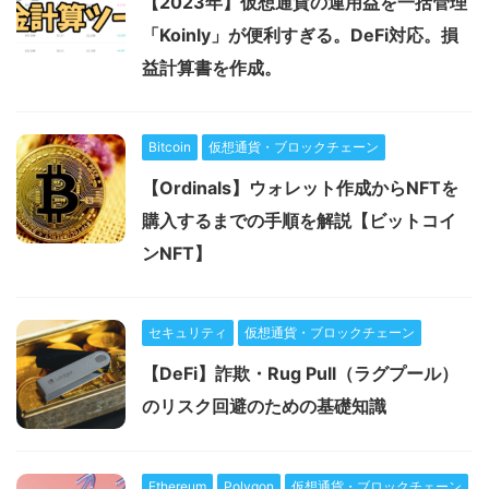
【2023年】仮想通貨の運用益を一括管理
「Koinly」が便利すぎる。DeFi対応。損
益計算書を作成。
Bitcoin
仮想通貨・ブロックチェーン
【Ordinals】ウォレット作成からNFTを
購入するまでの手順を解説【ビットコイ
ンNFT】
セキュリティ
仮想通貨・ブロックチェーン
【DeFi】詐欺・Rug Pull（ラグプール）
のリスク回避のための基礎知識
Ethereum
Polygon
仮想通貨・ブロックチェーン