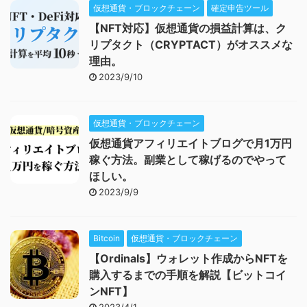
仮想通貨・ブロックチェーン
確定申告ツール
【NFT対応】仮想通貨の損益計算は、ク
リプタクト（CRYPTACT）がオススメな
理由。
2023/9/10
仮想通貨・ブロックチェーン
仮想通貨アフィリエイトブログで月1万円
稼ぐ方法。副業として稼げるのでやって
ほしい。
2023/9/9
Bitcoin
仮想通貨・ブロックチェーン
【Ordinals】ウォレット作成からNFTを
購入するまでの手順を解説【ビットコイ
ンNFT】