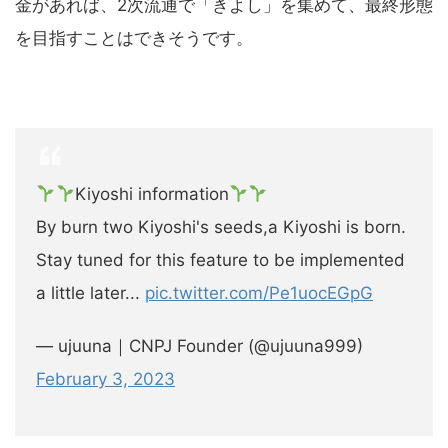
金があれば、2次流通で「きよし」を集めて、最終形態
を目指すことはできそうです。
Kiyoshi information
By burn two Kiyoshi's seeds,a Kiyoshi is born.
Stay tuned for this feature to be implemented
a little later...
pic.twitter.com/Pe1uocEGpG
— ujuuna｜CNPJ Founder (@ujuuna999)
February 3, 2023