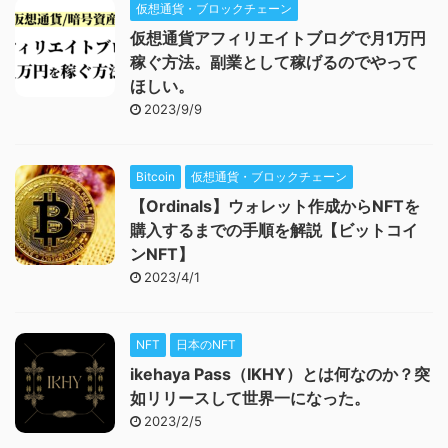
仮想通貨・ブロックチェーン
仮想通貨アフィリエイトブログで月1万円
稼ぐ方法。副業として稼げるのでやって
ほしい。
2023/9/9
Bitcoin
仮想通貨・ブロックチェーン
【Ordinals】ウォレット作成からNFTを
購入するまでの手順を解説【ビットコイ
ンNFT】
2023/4/1
NFT
日本のNFT
ikehaya Pass（IKHY）とは何なのか？突
如リリースして世界一になった。
2023/2/5