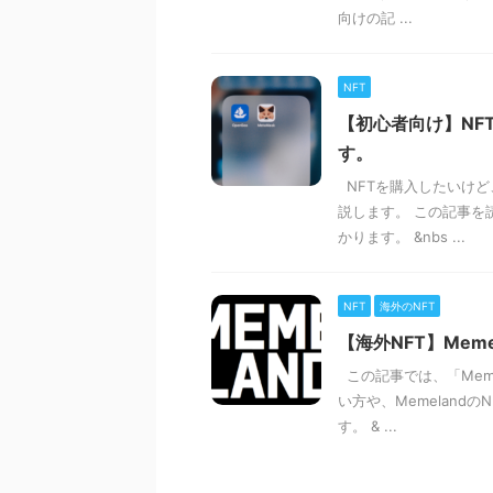
向けの記 ...
NFT
【初心者向け】NF
す。
NFTを購入したいけど
説します。 この記事を
かります。 &nbs ...
NFT
海外のNFT
【海外NFT】Mem
この記事では、「Meme
い方や、Memelan
す。 & ...