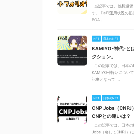
当記事では、仮想通貨
す。 DeFi運用状況
BOA ...
NFT
日本のNFT
KAMIYO-神代-
クション。
この記事では、日本のN
KAMIYO-神代-に
記事となって ...
NFT
日本のNFT
CNP Jobs（C
CNPとの違いは？
この記事では、日本のNF
Jobs（略してCNP