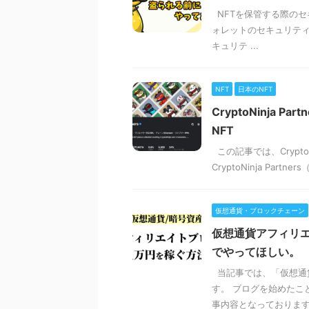
NFTを保管する際のセ
ォレットのセキュリティ
キュリテ ...
NFT
日本のNFT
CryptoNinja
NFT
この記事では、Crypto
CryptoNinja Par
仮想通貨・ブロックチェーン
仮想通貨アフィリ
でやってほしい。
当記事では、「仮想通
す。 ブログを始めたこ
事内容となっております。 