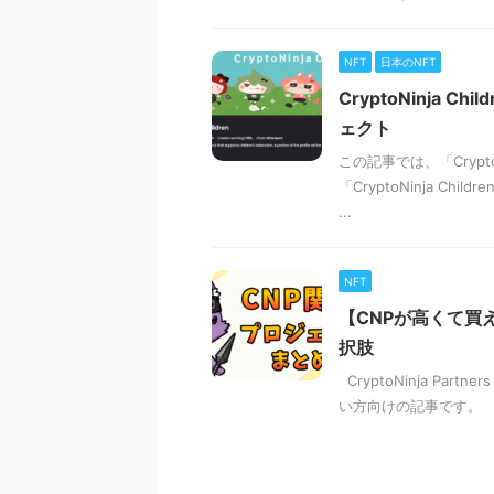
NFT
日本のNFT
CryptoNinja
ェクト
この記事では、「Crypt
「CryptoNinja 
...
NFT
【CNPが高くて買
択肢
CryptoNinja P
い方向けの記事です。 予