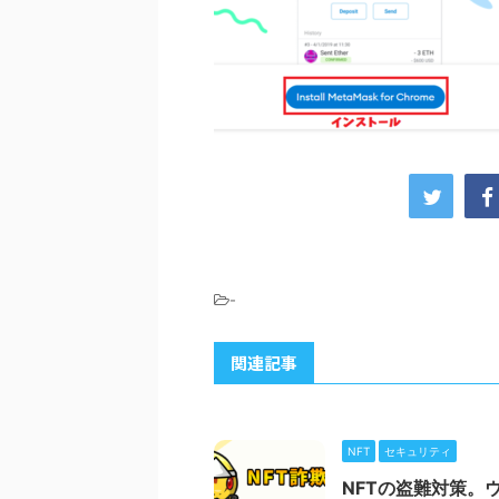
-
関連記事
NFT
セキュリティ
NFTの盗難対策。