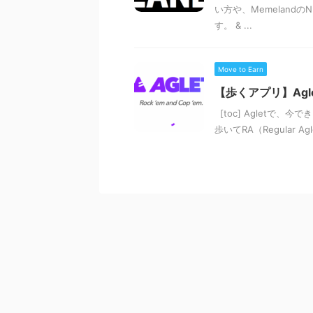
い方や、Memelan
す。 & ...
Move to Earn
【歩くアプリ】Ag
[toc] Agletで、
歩いてRA（Regular 