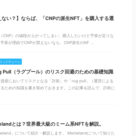
えない？】ならば、「CNPの派生NFT」を購入する選
artners（CNP）の値段が上がってしまい、購入したいけど予算が足りな
算が理由でCNPが買えないなら、CNP派生のNF ...
ロックチェーン
ug Pull（ラグプール）のリスク回避のための基礎知識
産においてリスクとなる「詐欺」や「rug pull」（運営による
するための知識を書き留めておきます。この記事を読んで、詐欺に
elandとは？世界最大級のミーム系NFTを解説。
land」について紹介・解説します。 Memelandについて知りた