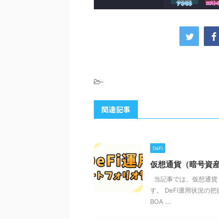
-
関連記事
DeFi
仮想通貨（暗号資
当記事では、仮想通貨
す。 DeFi運用状況
BOA ...