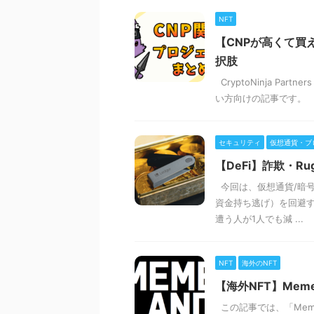
NFT
【CNPが高くて買
択肢
CryptoNinja P
い方向けの記事です。 予
セキュリティ
仮想通貨・ブ
【DeFi】詐欺・R
今回は、仮想通貨/暗号資
資金持ち逃げ）を回避
遭う人が1人でも減 ...
NFT
海外のNFT
【海外NFT】Mem
この記事では、「Meme