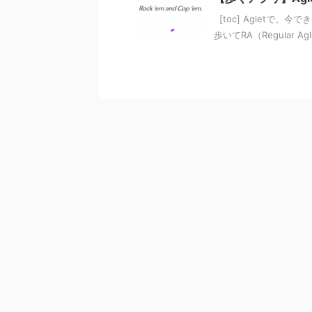
[toc] Agletで、
歩いてRA（Regular 