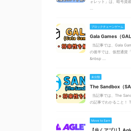
ォレット」は、暗号資産
...
ブロックチェーンゲーム
Gala Games
当記事では、Gala G
の後半では、仮想通貨「
&nbsp ...
未分類
The Sandbo
当記事では、The Sa
の記事でわかること！ Th
Move to Earn
【歩くアプリ】Ag