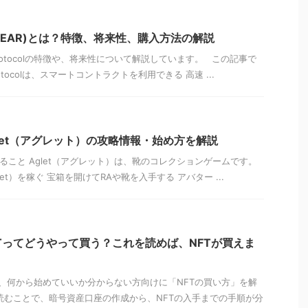
col(NEAR)とは？特徴、将来性、購入方法の解説
rotocolの特徴や、将来性について解説しています。 この記事で
otocolは、スマートコントラクトを利用できる 高速 ...
let（アグレット）の攻略情報・始め方を解説
今できること Aglet（アグレット）は、靴のコレクションゲームです。
Aglet）を稼ぐ 宝箱を開けてRAや靴を入手する アバター ...
Tってどうやって買う？これを読めば、NFTが買えま
、何から始めていいか分からない方向けに「NFTの買い方」を解
読むことで、暗号資産口座の作成から、NFTの入手までの手順が分