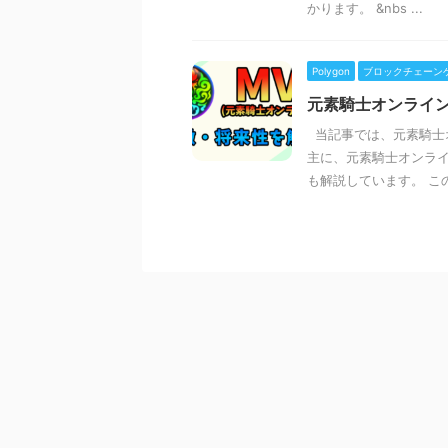
かります。 &nbs ...
Polygon
ブロックチェーン
元素騎士オンライ
当記事では、元素騎士
主に、元素騎士オンライ
も解説しています。 この 