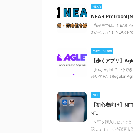
NEAR
NEAR Protro
当記事では、NEAR P
わかること！ NEAR Pr
Move to Earn
【歩くアプリ】Ag
[toc] Agletで、
歩いてRA（Regular 
NFT
【初心者向け】NF
す。
NFTを購入したいけど
説します。 この記事を