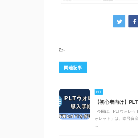
-
関連記事
PLT
【初心者向け】PL
今回は、PLTウォレッ
ォレット」は、暗号資産
...