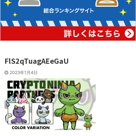
FlS2qTuagAEeGaU
2023年1月4日