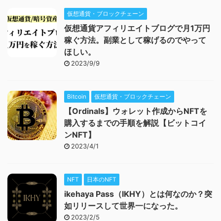
仮想通貨・ブロックチェーン
仮想通貨アフィリエイトブログで月1万円
稼ぐ方法。副業として稼げるのでやって
ほしい。
2023/9/9
Bitcoin
仮想通貨・ブロックチェーン
【Ordinals】ウォレット作成からNFTを
購入するまでの手順を解説【ビットコイ
ンNFT】
2023/4/1
NFT
日本のNFT
ikehaya Pass（IKHY）とは何なのか？突
如リリースして世界一になった。
2023/2/5