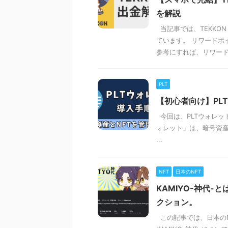
を解説
当記事では、TEKKO
ています。 リワードポ
参考にすれば、リワード .
PLT
【初心者向け】PL
今回は、PLTウォレッ
ォレット」は、暗号資産
...
NFT
日本のNFT
KAMIYO-神代-
クション。
この記事では、日本のN