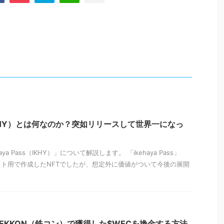
ss（IKHY）とは何なのか？突如リリースして世界一になっ
a Pass（IKHY）」について解説します。 「ikehaya Pass」
ト用で作成したNFTでしたが、想定外に価値がついて今後の展開
EKKON（鉄コン）で獲得した$WECを換金する方法