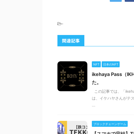
-
関連記事
NFT
日本のNFT
ikehaya Pa
た。
この記事では、「ikehay
は、イケハヤさんがテス
...
ブロックチェーンゲーム
【スマホで完結】T