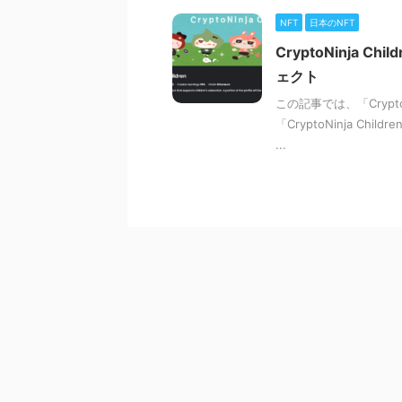
NFT
日本のNFT
CryptoNinja
ェクト
この記事では、「Crypt
「CryptoNinja 
...