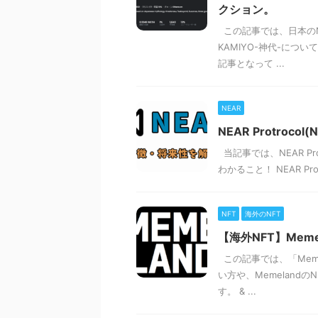
クション。
この記事では、日本のN
KAMIYO-神代-に
記事となって ...
NEAR
NEAR Protro
当記事では、NEAR P
わかること！ NEAR Pr
NFT
海外のNFT
【海外NFT】Mem
この記事では、「Meme
い方や、Memelan
す。 & ...