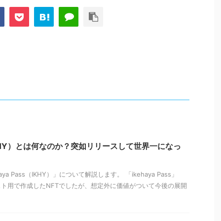
ss（IKHY）とは何なのか？突如リリースして世界一になっ
a Pass（IKHY）」について解説します。 「ikehaya Pass」
ト用で作成したNFTでしたが、想定外に価値がついて今後の展開