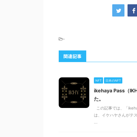
-
関連記事
NFT
日本のNFT
ikehaya Pa
た。
この記事では、「ikehay
は、イケハヤさんがテス
...