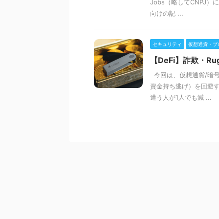
Jobs（略してCNP
向けの記 ...
セキュリティ
仮想通貨・ブ
【DeFi】詐欺・R
今回は、仮想通貨/暗号資
資金持ち逃げ）を回避
遭う人が1人でも減 ...