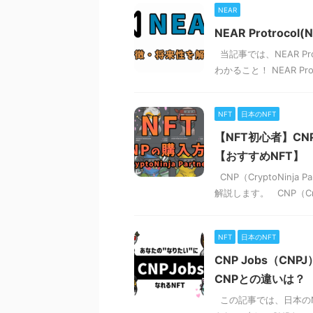
NEAR
NEAR Protro
当記事では、NEAR P
わかること！ NEAR Pr
NFT
日本のNFT
【NFT初心者】CNP
【おすすめNFT】
CNP（CryptoNin
解説します。 CNP（Crypt
NFT
日本のNFT
CNP Jobs（C
CNPとの違いは？
この記事では、日本のNF