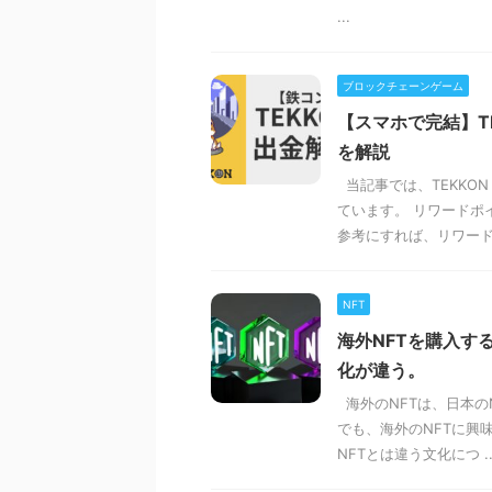
...
ブロックチェーンゲーム
【スマホで完結】T
を解説
当記事では、TEKKO
ています。 リワードポ
参考にすれば、リワード .
NFT
海外NFTを購入す
化が違う。
海外のNFTは、日本の
でも、海外のNFTに興
NFTとは違う文化につ ..