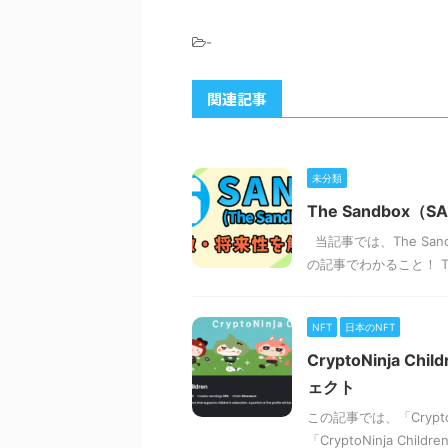
-
関連記事
未分類
The Sandbo
当記事では、The Sa
の記事でわかること！ Th
NFT
日本のNFT
CryptoNinja
ェクト
この記事では、「Crypt
「CryptoNinja 