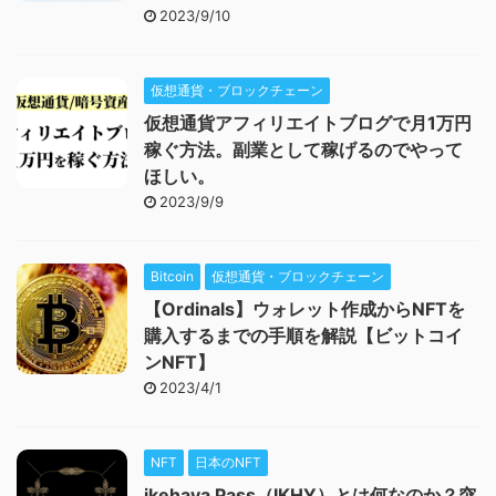
2023/9/10
仮想通貨・ブロックチェーン
仮想通貨アフィリエイトブログで月1万円
稼ぐ方法。副業として稼げるのでやって
ほしい。
2023/9/9
Bitcoin
仮想通貨・ブロックチェーン
【Ordinals】ウォレット作成からNFTを
購入するまでの手順を解説【ビットコイ
ンNFT】
2023/4/1
NFT
日本のNFT
ikehaya Pass（IKHY）とは何なのか？突