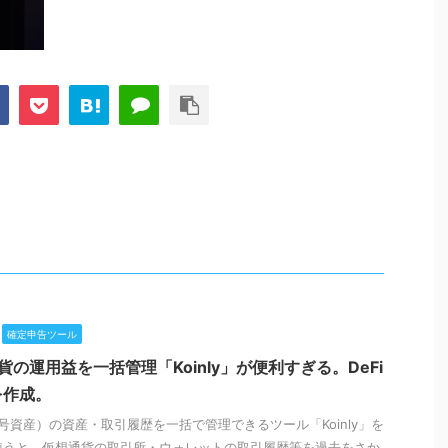
確定申告ツール
貨の運用益を一括管理「Koinly」が便利すぎる。DeFi
を作成。
資産）の資産・取引履歴を一括で管理できるツール「Koinly」を
lyを使うと、仮想通貨の取引所・ウォレットの取引履歴等を過去をさか