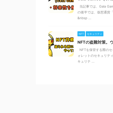
当記事では、Gala G
の後半では、仮想通貨「
&nbsp ...
NFT
セキュリティ
NFTの盗難対策。
NFTを保管する際のセ
ォレットのセキュリティ
キュリテ ...