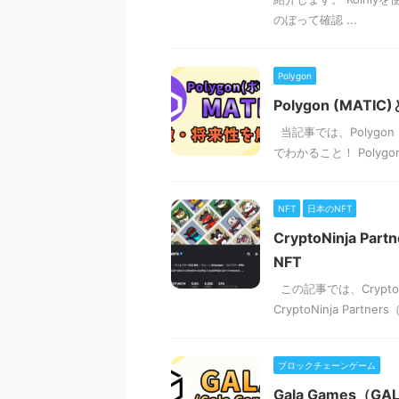
のぼって確認 ...
Polygon
Polygon (MA
当記事では、Polygo
でわかること！ Polygo
NFT
日本のNFT
CryptoNinja
NFT
この記事では、Crypto
CryptoNinja Par
ブロックチェーンゲーム
Gala Games