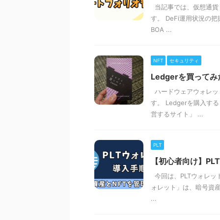
当記事では、仮想通貨
す。 DeFi運用状況
BOA ...
NFT
セキュリティ
Ledgerを買っ
ハードウェアウォレット
す。 Ledgerを購
営するサイト」 ...
PLT
【初心者向け】PL
今回は、PLTウォレッ
ォレット」は、暗号資産
...