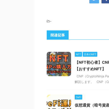
-
関連記事
NFT
日本のNFT
【NFT初心者】CNP
【おすすめNFT】
CNP（CryptoNin
解説します。 CNP（Crypt
DeFi
仮想通貨（暗号資