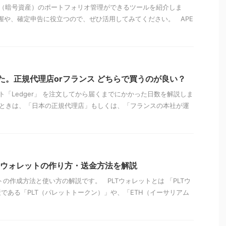
（暗号資産）のポートフォリオ管理ができるツールを紹介しま
の把握や、確定申告に役立つので、ぜひ活用してみてください。 APE
てみた。正規代理店orフランス どちらで買うのが良い？
「Ledger」 を注文してから届くまでにかかった日数を解説しま
入するときは、「日本の正規代理店」もしくは、「フランスの本社が運
Tウォレットの作り方・送金方法を解説
トの作成方法と使い方の解説です。 PLTウォレットとは 「PLTウ
である「PLT（パレットトークン）」や、「ETH（イーサリアム