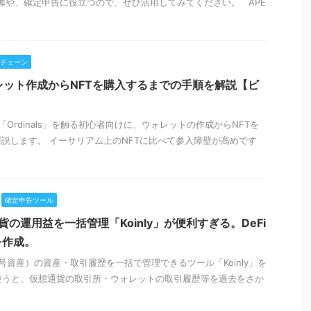
の把握や、確定申告に役立つので、ぜひ活用してみてください。 APE
チェーン
ウォレット作成からNFTを購入するまでの手順を解説【ビ
rdinals」を触る初心者向けに、ウォレットの作成からNFTを
説します。 イーサリアム上のNFTに比べて参入障壁が高めです
確定申告ツール
貨の運用益を一括管理「Koinly」が便利すぎる。DeFi
を作成。
資産）の資産・取引履歴を一括で管理できるツール「Koinly」を
lyを使うと、仮想通貨の取引所・ウォレットの取引履歴等を過去をさか