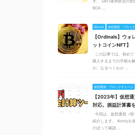
す。 DeFi運用状況
BOA ...
Bitcoin
仮想通貨・ブロック
【Ordinals】
ットコインNFT】
この記事では、初めて「O
購入するまでの手順を解
が、なるべくわか ...
仮想通貨・ブロックチェーン
【2023年】仮想通
対応。損益計算書
今回は、仮想通貨（暗号
紹介します。 Koin
のぼって確認 ...