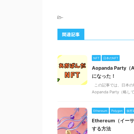
-
関連記事
NFT
日本のNFT
Aopanda Pa
になった！
この記事では、日本のNF
Aopanda Party
Ethereum
Polygon
仮想
Ethereum（イ
する方法