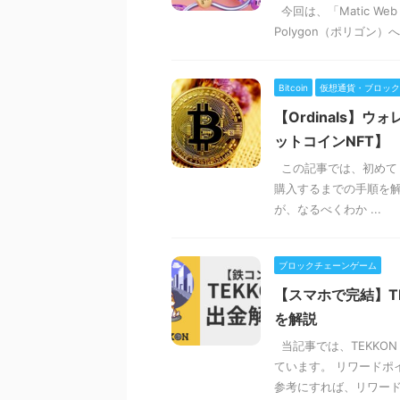
今回は、「Matic Web
Polygon（ポリゴン）
Bitcoin
仮想通貨・ブロック
【Ordinals】
ットコインNFT】
この記事では、初めて「O
購入するまでの手順を解
が、なるべくわか ...
ブロックチェーンゲーム
【スマホで完結】T
を解説
当記事では、TEKKO
ています。 リワードポ
参考にすれば、リワード .